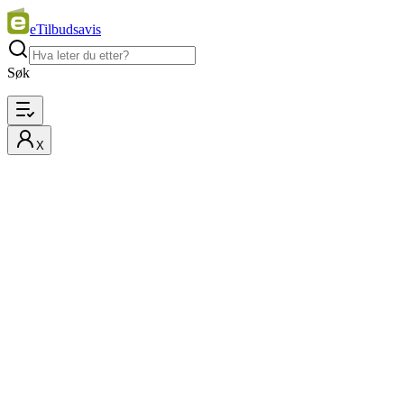
eTilbudsavis
Søk
X