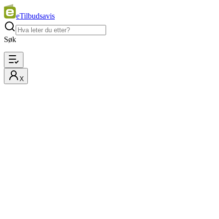
eTilbudsavis
Søk
X