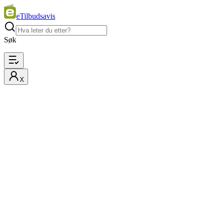
eTilbudsavis
Søk
X