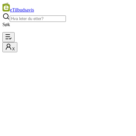
eTilbudsavis
Søk
X