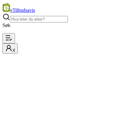
eTilbudsavis
Søk
X