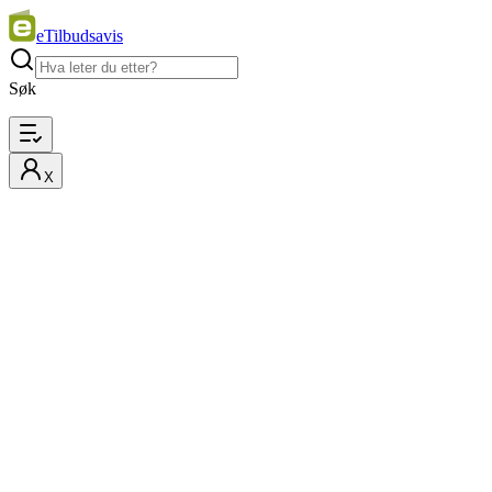
eTilbudsavis
Søk
X