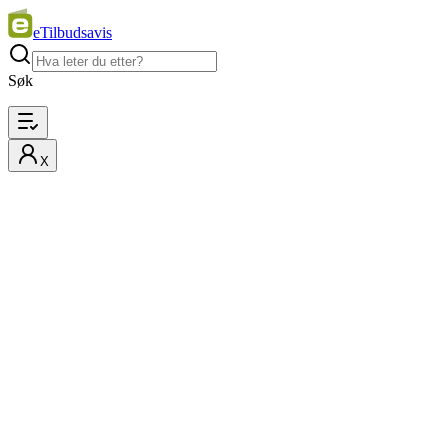
eTilbudsavis
Søk
X