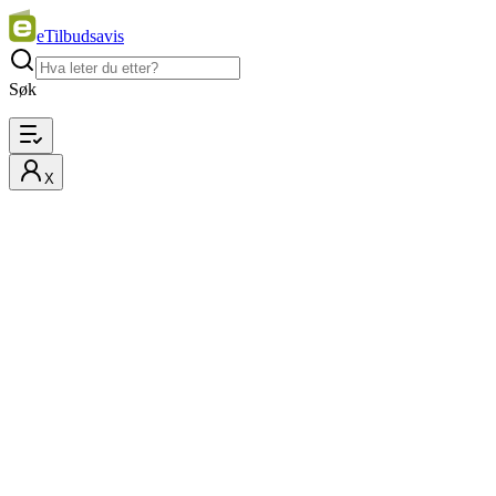
eTilbudsavis
Søk
X