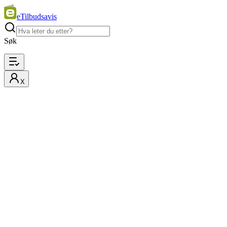
eTilbudsavis
Søk
X