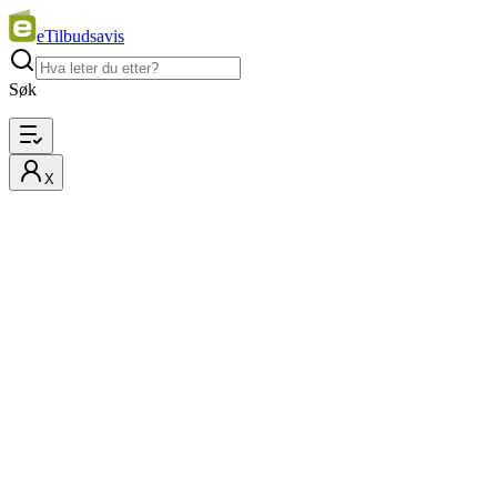
eTilbudsavis
Søk
X