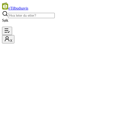
eTilbudsavis
Søk
X