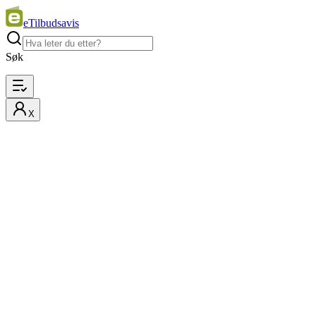
eTilbudsavis
Søk
X